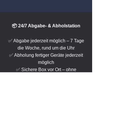
📦 24/7 Abgabe- & Abholstation
✅ Abgabe jederzeit möglich – 7 Tage
die Woche, rund um die Uhr
✅ Abholung fertiger Geräte jederzeit
möglich
✅ Sichere Box vor Ort – ohne
Anmeldung oder Wartezeit
✅ Ideal für alle, die flexibel bleiben
wollen
👉
Mehr erfahren
zur kontaktlosen
Abgabe & Abholung