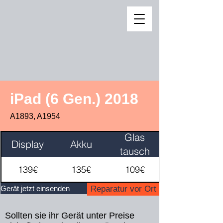
iPad (6 Gen.) 2018
A1893, A1954
Glas
Display
Akku
tausch
139€
135€
109€
Gerät jetzt einsenden
Reparatur vor Ort
Sollten sie ihr Gerät unter Preise