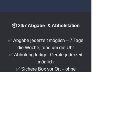
📦 24/7 Abgabe- & Abholstation
✅ Abgabe jederzeit möglich – 7 Tage
die Woche, rund um die Uhr
✅ Abholung fertiger Geräte jederzeit
möglich
✅ Sichere Box vor Ort – ohne
Anmeldung oder Wartezeit
✅ Ideal für alle, die flexibel bleiben
wollen
👉
Mehr erfahren
zur kontaktlosen
Abgabe & Abholung