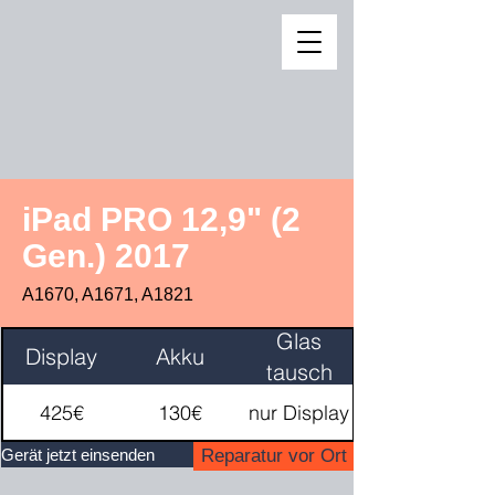
iPad PRO 12,9" (2
Gen.) 2017
A1670, A1671, A1821
Glas
Display
Akku
tausch
425€
130€
nur Display
Gerät jetzt einsenden
Reparatur vor Ort