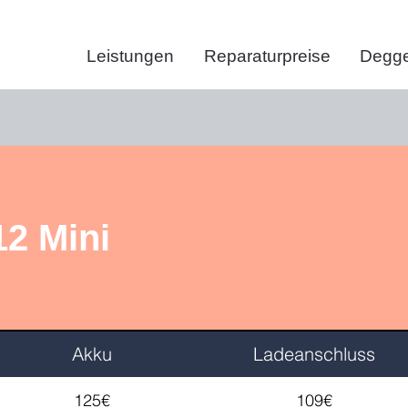
Leistungen
Reparaturpreise
Degge
12 Mini
Akku
Ladeanschluss
125€
109€