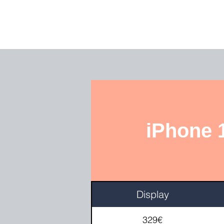
iPhone 
Display
329€