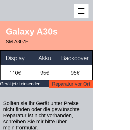
Galaxy A30s
SM-A307F
Display
Akku
Backcover
Ladebuchse
110€
95€
95€
Gerät jetzt einsenden
Reparatur vor Ort
Sollten sie ihr Gerät unter Preise
nicht finden oder die gewünschte
Reparatur ist nicht vorhanden,
schreiben Sie mir bitte über
mein
Formular
​.