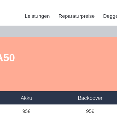
Leistungen
Reparaturpreise
Degge
A50
Akku
Backcover
95€
95€