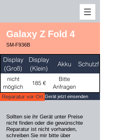
Galaxy Z Fold 4
SM-F936B
Display
Display
Akku
Schutzfolie
(Groß)
(Klein)
nicht
Bitte
185 €
möglich
Anfragen
Reparatur vor Ort
Gerät jetzt einsenden
Sollten sie ihr Gerät unter Preise
nicht finden oder die gewünschte
Reparatur ist nicht vorhanden,
schreiben Sie mir bitte über